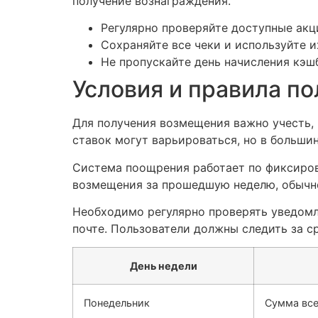
получение вознаграждения.
Регулярно проверяйте доступные акц
Сохраняйте все чеки и используйте и
Не пропускайте день начисления кэшб
Условия и правила по
Для получения возмещения важно учесть,
ставок могут варьироваться, но в большин
Система поощрения работает по фиксиров
возмещения за прошедшую неделю, обычно
Необходимо регулярно проверять уведомл
почте. Пользователи должны следить за с
День недели
Понедельник
Сумма все