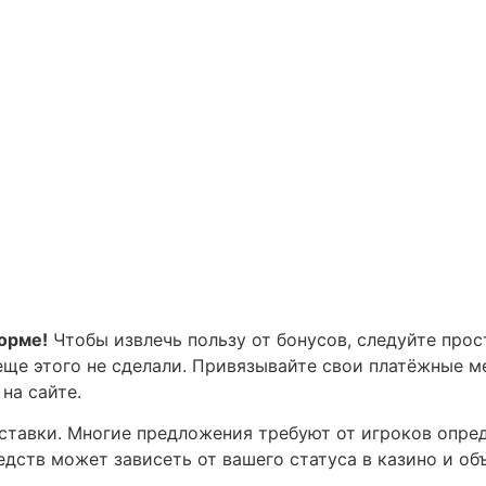
орме!
Чтобы извлечь пользу от бонусов, следуйте прос
 еще этого не сделали. Привязывайте свои платёжные 
на сайте.
тавки. Многие предложения требуют от игроков опред
едств может зависеть от вашего статуса в казино и о