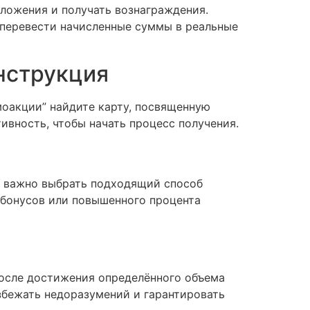
дложения и получать вознаграждения.
 перевести начисленные суммы в реальные
инструкция
моакции” найдите карту, посвященную
тивность, чтобы начать процесс получения.
пе важно выбрать подходящий способ
 бонусов или повышенного процента
после достижения определённого объема
избежать недоразумений и гарантировать