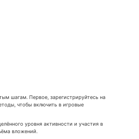
тым шагам. Первое, зарегистрируйтесь на
методы, чтобы включить в игровые
елённого уровня активности и участия в
бъёма вложений.