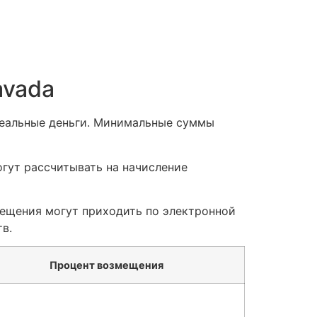
avada
реальные деньги. Минимальные суммы
гут рассчитывать на начисление
мещения могут приходить по электронной
в.
Процент возмещения