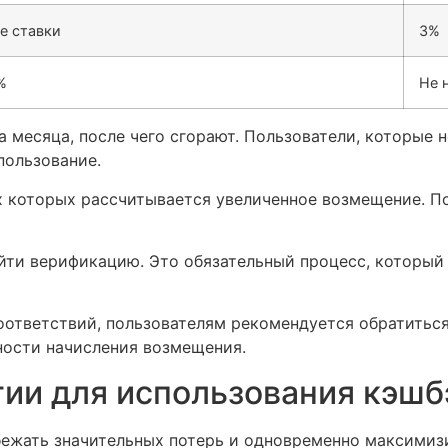
е ставки
3%
%
Не 
 месяца, после чего сгорают. Пользователи, которые 
пользование.
х которых рассчитывается увеличенное возмещение. П
йти верификацию. Это обязательный процесс, который
соответствий, пользователям рекомендуется обратитьс
ности начисления возмещения.
ии для использования кэшб
ежать значительных потерь и одновременно максимизи