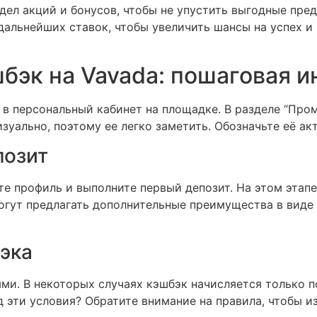
дел акций и бонусов, чтобы не упустить выгодные пре
дальнейших ставок, чтобы увеличить шансы на успех и
бэк на Vavada: пошаговая 
в персональный кабинет на площадке. В разделе “Про
зуально, поэтому ее легко заметить. Обозначьте её ак
позит
те профиль и выполните первый депозит. На этом эта
огут предлагать дополнительные преимущества в виде
бэка
ями. В некоторых случаях кэшбэк начисляется только 
д эти условия? Обратите внимание на правила, чтобы 