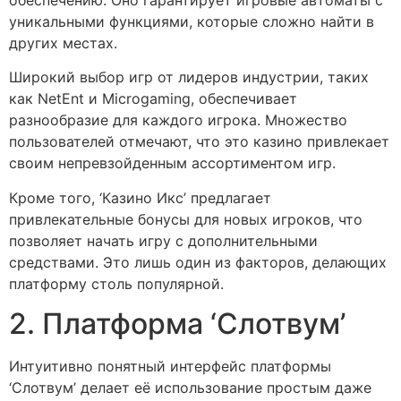
обеспечению. Оно гарантирует игровые автоматы с
уникальными функциями, которые сложно найти в
других местах.
Широкий выбор игр от лидеров индустрии, таких
как NetEnt и Microgaming, обеспечивает
разнообразие для каждого игрока. Множество
пользователей отмечают, что это казино привлекает
своим непревзойденным ассортиментом игр.
Кроме того, ‘Казино Икс’ предлагает
привлекательные бонусы для новых игроков, что
позволяет начать игру с дополнительными
средствами. Это лишь один из факторов, делающих
платформу столь популярной.
2. Платформа ‘Слотвум’
Интуитивно понятный интерфейс платформы
‘Слотвум’ делает её использование простым даже