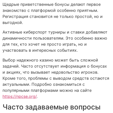
Щедрые приветственные бонусы делают первое
знакомство с платформой особенно приятным.
Регистрация становится не только простой, но и
выгодной.
Активные киберспорт турниры и ставки добавляют
динамичности пользователям. Это особенно важно
для тех, кто хочет не просто играть, но и
участвовать в интересных событиях.
Выбор надежного казино может быть сложной
задачей. Часто отсутствует информация о бонусах
и акциях, что вызывает недовольство игроков.
Кроме того, проблемы с выводом средств остаются
актуальными. Подробно ознакомиться с
популярными платформами можно на сайте
https://npcse.org/
.
Часто задаваемые вопросы