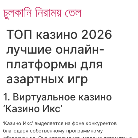
চুলকানি নিরাময় তেল
ТОП казино 2026
лучшие онлайн-
платформы для
азартных игр
1. Виртуальное казино
‘Казино Икс’
‘Казино Икс’ выделяется на фоне конкурентов
благодаря собственному программному