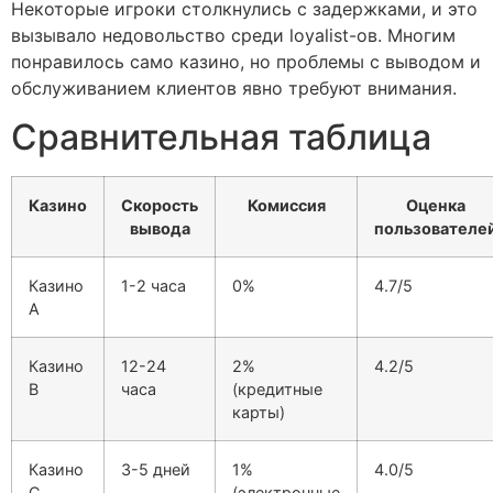
Некоторые игроки столкнулись с задержками, и это
вызывало недовольство среди loyalist-ов. Многим
понравилось само казино, но проблемы с выводом и
обслуживанием клиентов явно требуют внимания.
Сравнительная таблица
Казино
Скорость
Комиссия
Оценка
вывода
пользователе
Казино
1-2 часа
0%
4.7/5
A
Казино
12-24
2%
4.2/5
B
часа
(кредитные
карты)
Казино
3-5 дней
1%
4.0/5
C
(электронные