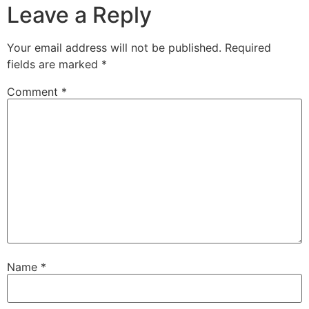
Leave a Reply
Your email address will not be published.
Required
fields are marked
*
Comment
*
Name
*