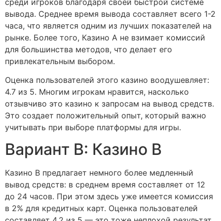
среди игроков благодаря своей быстрой системе
вывода. Среднее время вывода составляет всего 1-2
часа, что является одним из лучших показателей на
рынке. Более того, Казино A не взимает комиссий
для большинства методов, что делает его
привлекательным выбором.
Оценка пользователей этого казино воодушевляет:
4.7 из 5. Многим игрокам нравится, насколько
отзывчиво это казино к запросам на вывод средств.
Это создает положительный опыт, который важно
учитывать при выборe платформы для игры.
Вариант B: Казино B
Казино B предлагает немного более медленный
вывод средств: в среднем время составляет от 12
до 24 часов. При этом здесь уже имеется комиссия
в 2% для кредитных карт. Оценка пользователей
составляет 4.2 из 5 — это тоже неплохой результат,