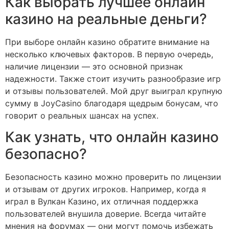
Как выбрать лучшее онлайн
казино на реальные деньги?
При выборе онлайн казино обратите внимание на
несколько ключевых факторов. В первую очередь,
наличие лицензии — это основной признак
надежности. Также стоит изучить разнообразие игр
и отзывы пользователей. Мой друг выиграл крупную
сумму в JoyCasino благодаря щедрым бонусам, что
говорит о реальных шансах на успех.
Как узнать, что онлайн казино
безопасно?
Безопасность казино можно проверить по лицензии
и отзывам от других игроков. Например, когда я
играл в Вулкан Казино, их отличная поддержка
пользователей внушила доверие. Всегда читайте
мнения на форумах — они могут помочь избежать