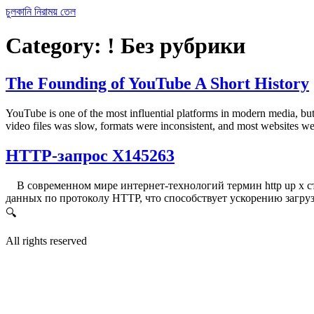
Skip
চুলকানি নিরাময় তেল
to
content
Category:
! Без рубрики
The Founding of YouTube A Short History
YouTube is one of the most influential platforms in modern media, but 
video files was slow, formats were inconsistent, and most websites 
HTTP-запрос X145263
В современном мире интернет-технологий термин http up x ст
данных по протоколу HTTP, что способствует ускорению загру
🔍
All rights reserved