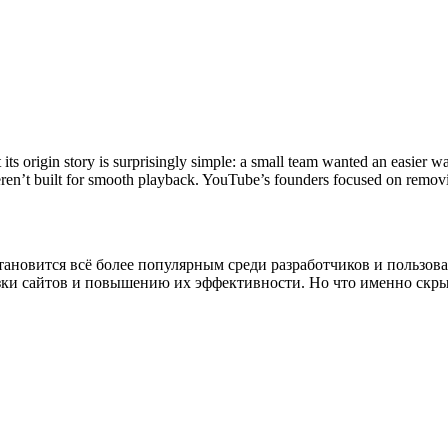
its origin story is surprisingly simple: a small team wanted an easier w
weren’t built for smooth playback. YouTube’s founders focused on remo
ановится всё более популярным среди разработчиков и пользова
зки сайтов и повышению их эффективности. Но что именно скры